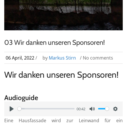
03 Wir danken unseren Sponsoren!
06 April, 2022
/
by
Markus Stirn
/ No comments
Wir danken unseren Sponsoren!
Audioguide
00:42
P
M
S
Eine Hausfassade wird zur Leinwand für ein
l
u
e