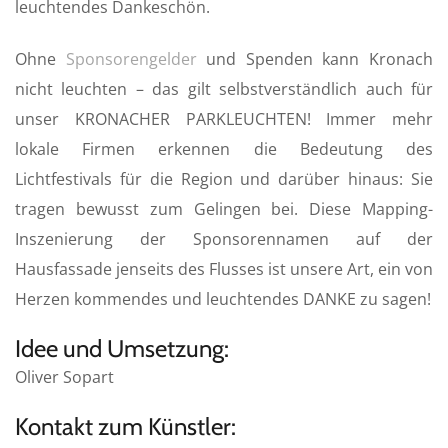
leuchtendes Dankeschön.
a
t
t
y
e
t
Ohne
Sponsorengelder
und Spenden kann Kronach
i
nicht leuchten – das gilt selbstverständlich auch für
n
unser KRONACHER PARKLEUCHTEN! Immer mehr
g
s
lokale Firmen erkennen die Bedeutung des
Lichtfestivals für die Region und darüber hinaus: Sie
tragen bewusst zum Gelingen bei. Diese Mapping-
Inszenierung der Sponsorennamen auf der
Hausfassade jenseits des Flusses ist unsere Art, ein von
Herzen kommendes und leuchtendes DANKE zu sagen!
Idee und Umsetzung:
Oliver Sopart
Kontakt zum Künstler: