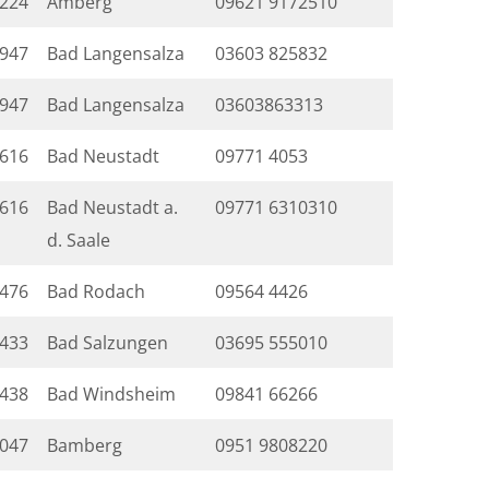
224
Amberg
09621 9172510
947
Bad Langensalza
03603 825832
947
Bad Langensalza
03603863313
616
Bad Neustadt
09771 4053
616
Bad Neustadt a.
09771 6310310
d. Saale
476
Bad Rodach
09564 4426
433
Bad Salzungen
03695 555010
438
Bad Windsheim
09841 66266
047
Bamberg
0951 9808220