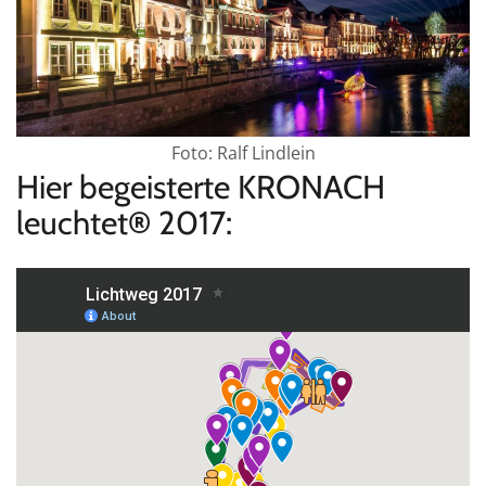
Foto: Ralf Lindlein
Hier begeisterte KRONACH
leuchtet
®
2017: