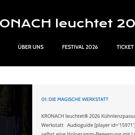
ONACH leuchtet 2
G
ÜBER UNS
FESTIVAL 2026
TICKET
01: DIE MAGISCHE WERKSTATT
KRONACH leuchtet® 2026 Kühnlenzpassag
Werkstatt Audioguide [player id='15971'
selbst eine Hologramm-Begegnung mit Lu