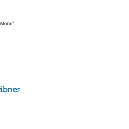
m Mond“
äbner