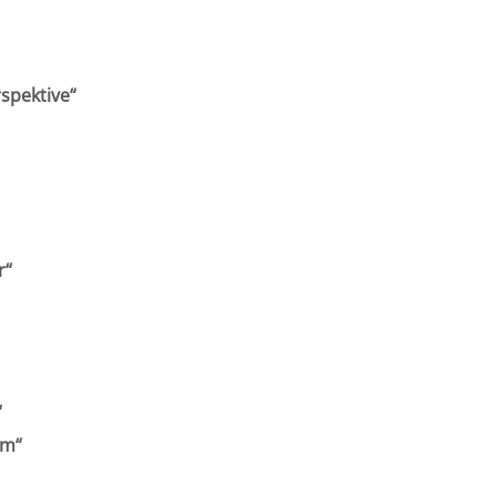
spektive“
r“
“
rm“