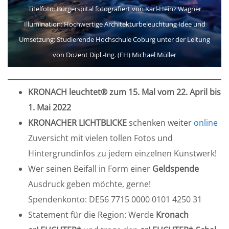
Titelfoto: Bürgerspital fotografiert von Karl-Heinz Wagner
Illumination: Hochwertige Architekturbeleuchtung Idee und
Umsetzung: Studierende Hochschule Coburg unter der Leitung
von Dozent Dipl.-Ing. (FH) Michael Müller
KRONACH leuchtet® zum 15. Mal vom 22. April bis
1. Mai 2022
KRONACHER LICHTBLICKE
schenken weiter
online
Zuversicht mit vielen tollen Fotos und
Hintergrundinfos zu jedem einzelnen Kunstwerk!
Wer seinen Beifall in Form einer
Geldspende
Ausdruck geben möchte, gerne!
Spendenkonto: DE56 7715 0000 0101 4250 31
Statement für die Region: Werde
Kronach