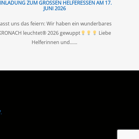
EINLADUNG ZUM GROSSEN HELFERESSEN AM 17. J
UNI 2026
asst uns das feiern: Wir haben ein wunderbares
KRONACH leuchtet® 2026 gewuppt
Liebe
Helferinnen und...
.