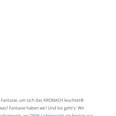
es Fantasie, um sich das KRONACH leuchtet®
was? Fantasie haben wir! Und los geht’s: Wir
achsimpeln, wo
DEIN Lichtprojekt
am besten zur