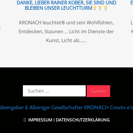
DANKE, LIEBER RAINER KOBER, SIE SIND UND
BLEIBEN UNSER LEUCHTTURM
KRONACH leuchtet® und sein Wohlfühlen,
L
g
Entdecken, Staunen … Licht im Dienste der
Kunst, Licht als...
Suche
nach:
Ideengeber & Alleiniger Gesellschafter KRONACH Creativ e.V
IMPRESSUM
I
DATENSCHUTZERKLÄRUNG