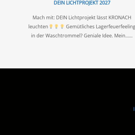
DEIN LICHTPROJEKT 2027
Mach mit: DEIN Lichtprojekt lässt KRONACH
leuchten
Gemütliches Lagerfeuerfeelin
in der Waschtrommel? Geniale Idee. Mein...