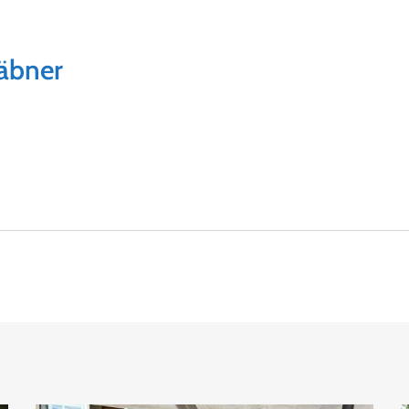
äbner