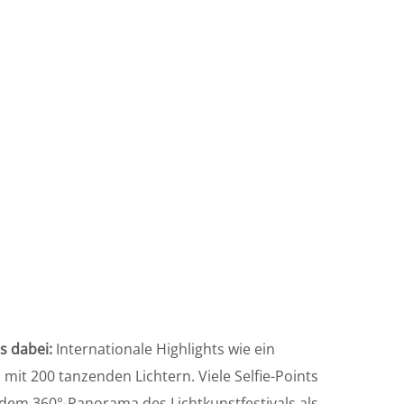
as dabei:
Internationale Highlights wie ein
t 200 tanzenden Lichtern. Viele Selfie-Points
 dem 360°-Panorama des Lichtkunstfestivals als