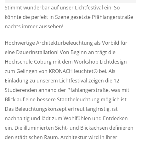
P
M
S
Stimmt wunderbar auf unser Lichtfestival ein: So
l
u
e
könnte die perfekt in Szene gesetzte Pfählangerstraße
a
t
t
nachts immer aussehen!
y
e
t
i
Hochwertige Architekturbeleuchtung als Vorbild für
n
eine Dauerinstallation! Von Beginn an trägt die
g
s
Hochschule Coburg mit dem Workshop Lichtdesign
zum Gelingen von KRONACH leuchtet® bei. Als
Einladung zu unserem Lichtfestival zeigen die 12
Studierenden anhand der Pfählangerstraße, was mit
Blick auf eine bessere Stadtbeleuchtung möglich ist.
Das Beleuchtungskonzept erfreut langfristig, ist
nachhaltig und lädt zum Wohlfühlen und Entdecken
ein. Die illuminierten Sicht- und Blickachsen definieren
den städtischen Raum. Architektur wird in ihrer