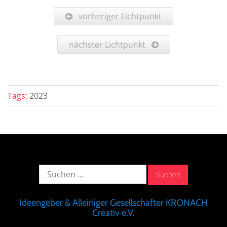
vorheriger Lichtpunkt
nächster Lichtpunkt
Tags:
2023
Suche
nach:
Ideengeber & Alleiniger Gesellschafter KRONACH
Creativ e.V.