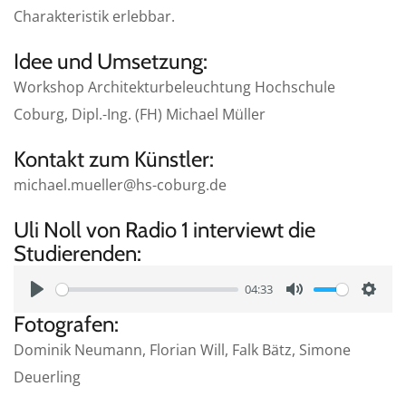
Charakteristik erlebbar.
Idee und Umsetzung:
Workshop Architekturbeleuchtung Hochschule
Coburg, Dipl.-Ing. (FH) Michael Müller
Kontakt zum Künstler:
michael.mueller@hs-coburg.de
Uli Noll von Radio 1 interviewt die
Studierenden:
04:33
P
M
S
Fotografen:
l
u
e
Dominik Neumann, Florian Will, Falk Bätz, Simone
a
t
t
Deuerling
y
e
t