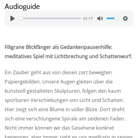
Audioguide
01:17
P
M
S
l
u
e
a
t
t
Filigrane Blickfänger als Gedankenpausenhilfe:
y
e
t
meditatives Spiel mit Lichtbrechung und Schattenwurf.
i
n
Ein Zauber geht aus von diesen zart bewegten
g
Papiergebilden. Unsere Augen gleiten über die
s
kunstvoll gestalteten Skulpturen, folgen den kaum
spürbaren Verschiebungen von Licht und Schatten.
Hier zeigt sich eine Blume in voller Blüte. Dort dreht
sich eine verschlungene Spirale am seidenen Faden.
Nicht immer können wir das Gesehene konkret
benennen, aber immer zieht es uns meditativ in seinen