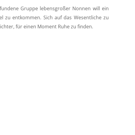
t
t
mpfundene Gruppe lebensgroßer Nonnen will ein
e
t
el zu entkommen. Sich auf das Wesentliche zu
i
leichter, für einen Moment Ruhe zu finden.
n
g
s