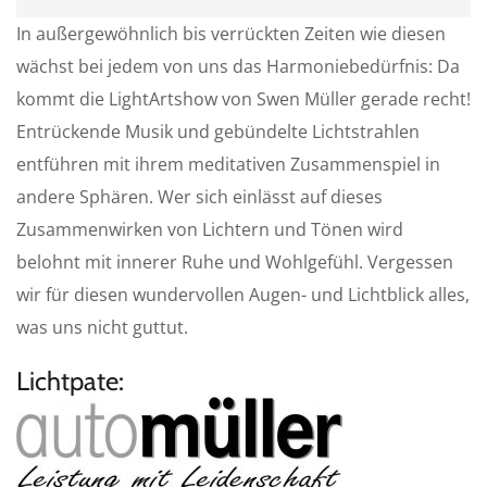
P
M
S
In außergewöhnlich bis verrückten Zeiten wie diesen
l
u
e
wächst bei jedem von uns das Harmoniebedürfnis: Da
a
t
t
kommt die LightArtshow von Swen Müller gerade recht!
y
e
t
i
Entrückende Musik und gebündelte Lichtstrahlen
n
entführen mit ihrem meditativen Zusammenspiel in
g
andere Sphären. Wer sich einlässt auf dieses
s
Zusammenwirken von Lichtern und Tönen wird
belohnt mit innerer Ruhe und Wohlgefühl. Vergessen
wir für diesen wundervollen Augen- und Lichtblick alles,
was uns nicht guttut.
Lichtpate: