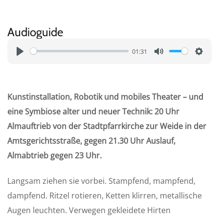
Audioguide
01:31
P
M
S
l
u
e
a
t
t
Kunstinstallation, Robotik und mobiles Theater – und
y
e
t
eine Symbiose alter und neuer Technik: 20 Uhr
i
Almauftrieb von der Stadtpfarrkirche zur Weide in der
n
Amtsgerichtsstraße, gegen 21.30 Uhr Auslauf,
g
s
Almabtrieb gegen 23 Uhr.
Langsam ziehen sie vorbei. Stampfend, mampfend,
dampfend. Ritzel rotieren, Ketten klirren, metallische
Augen leuchten. Verwegen gekleidete Hirten