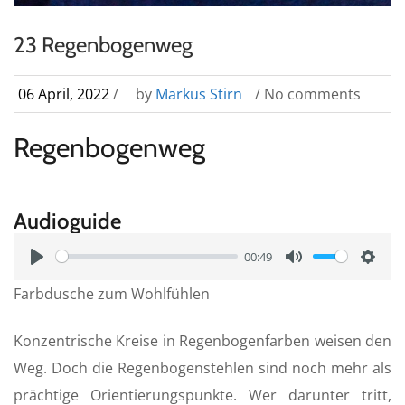
23 Regenbogenweg
06 April, 2022
/
by
Markus Stirn
/ No comments
Regenbogenweg
Audioguide
00:49
P
M
S
Farbdusche zum Wohlfühlen
l
u
e
a
t
t
Konzentrische Kreise in Regenbogenfarben weisen den
y
e
t
Weg. Doch die Regenbogenstehlen sind noch mehr als
i
prächtige Orientierungspunkte. Wer darunter tritt,
n