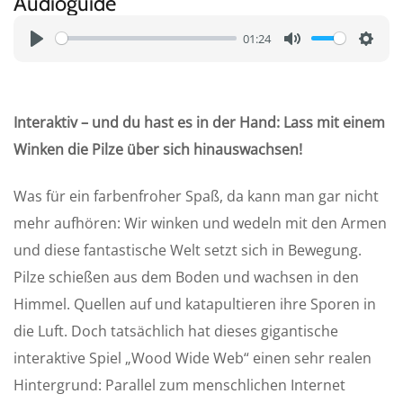
Audioguide
01:24
P
M
S
l
u
e
a
t
t
Interaktiv – und du hast es in der Hand: Lass mit einem
y
e
t
Winken die Pilze über sich hinauswachsen!
i
n
Was für ein farbenfroher Spaß, da kann man gar nicht
g
mehr aufhören: Wir winken und wedeln mit den Armen
s
und diese fantastische Welt setzt sich in Bewegung.
Pilze schießen aus dem Boden und wachsen in den
Himmel. Quellen auf und katapultieren ihre Sporen in
die Luft. Doch tatsächlich hat dieses gigantische
interaktive Spiel „Wood Wide Web“ einen sehr realen
Hintergrund: Parallel zum menschlichen Internet