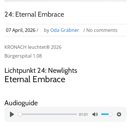
24: Eternal Embrace
07 April, 2026
/
by
Oda Gräbner
/ No comments
KRONACH leuchtet® 2026
Bürgerspital 1.08
Lichtpunkt 24: Newlights
Eternal Embrace
Audioguide
01:01
P
M
S
l
u
e