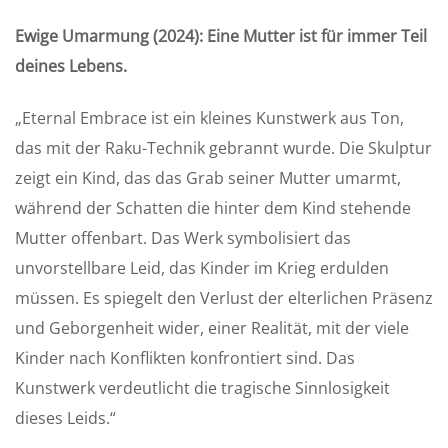
a
t
t
Ewige Umarmung (2024): Eine Mutter ist für immer Teil
y
e
t
deines Lebens.
i
n
„Eternal Embrace ist ein kleines Kunstwerk aus Ton,
g
das mit der Raku-Technik gebrannt wurde. Die Skulptur
s
zeigt ein Kind, das das Grab seiner Mutter umarmt,
während der Schatten die hinter dem Kind stehende
Mutter offenbart. Das Werk symbolisiert das
unvorstellbare Leid, das Kinder im Krieg erdulden
müssen. Es spiegelt den Verlust der elterlichen Präsenz
und Geborgenheit wider, einer Realität, mit der viele
Kinder nach Konflikten konfrontiert sind. Das
Kunstwerk verdeutlicht die tragische Sinnlosigkeit
dieses Leids.“