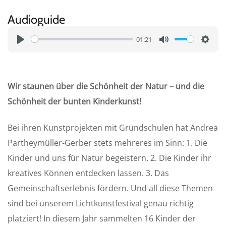
Audioguide
01:21
P
M
S
l
u
e
a
t
t
Wir staunen über die Schönheit der Natur – und die
y
e
t
Schönheit der bunten Kinderkunst!
i
n
Bei ihren Kunstprojekten mit Grundschulen hat Andrea
g
Partheymüller-Gerber stets mehreres im Sinn: 1. Die
s
Kinder und uns für Natur begeistern. 2. Die Kinder ihr
kreatives Können entdecken lassen. 3. Das
Gemeinschaftserlebnis fördern. Und all diese Themen
sind bei unserem Lichtkunstfestival genau richtig
platziert! In diesem Jahr sammelten 16 Kinder der