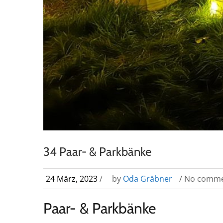
34 Paar- & Parkbänke
24 März, 2023
/
by
Oda Gräbner
/ No comm
Paar- & Parkbänke