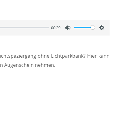
00:29
M
S
u
e
t
t
ichtspaziergang ohne Lichtparkbank? Hier kann
e
t
s in Augenschein nehmen.
i
n
g
s