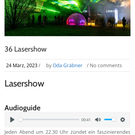
36 Lasershow
24 März, 2023
/
by
Oda Gräbner
/ No comments
Lasershow
Audioguide
00:41
P
M
S
Jeden Abend um 22.30 Uhr zündet ein faszinierendes
l
u
e