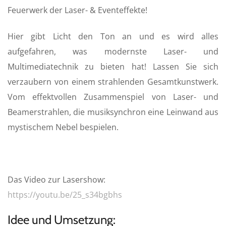
Feuerwerk der Laser- & Eventeffekte!
a
t
t
y
e
t
Hier gibt Licht den Ton an und es wird alles
i
aufgefahren, was modernste Laser- und
n
Multimediatechnik zu bieten hat! Lassen Sie sich
g
s
verzaubern von einem strahlenden Gesamtkunstwerk.
Vom effektvollen Zusammenspiel von Laser- und
Beamerstrahlen, die musiksynchron eine Leinwand aus
mystischem Nebel bespielen.
Das Video zur Lasershow:
https://youtu.be/25_s34bgbhs
Idee und Umsetzung: