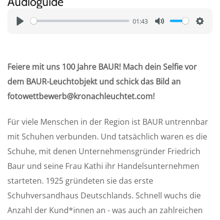
Audioguide
01:43
P
M
S
l
u
e
a
t
t
Feiere mit uns 100 Jahre BAUR! Mach dein Selfie vor
y
e
t
dem BAUR-Leuchtobjekt und schick das Bild an
i
fotowettbewerb@kronachleuchtet.com!
n
g
Für viele Menschen in der Region ist BAUR untrennbar
s
mit Schuhen verbunden. Und tatsächlich waren es die
Schuhe, mit denen Unternehmensgründer Friedrich
Baur und seine Frau Kathi ihr Handelsunternehmen
starteten. 1925 gründeten sie das erste
Schuhversandhaus Deutschlands. Schnell wuchs die
Anzahl der Kund*innen an - was auch an zahlreichen