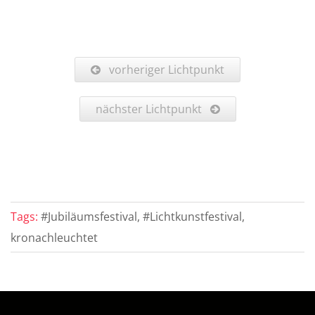
vorheriger Lichtpunkt
nächster Lichtpunkt
Tags:
#Jubiläumsfestival, #Lichtkunstfestival,
kronachleuchtet