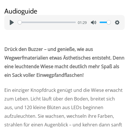
Audioguide
01:29
P
M
S
l
u
e
a
t
t
Drück den Buzzer – und genieße, wie aus
y
e
t
Wegwerfmaterialien etwas Ästhetisches entsteht. Denn
i
eine leuchtende Wiese macht deutlich mehr Spaß als
n
ein Sack voller Einwegpfandflaschen!
g
s
Ein einziger Knopfdruck genügt und die Wiese erwacht
zum Leben. Licht läuft über den Boden, breitet sich
aus, und 120 kleine Blüten aus LEDs beginnen
aufzuleuchten. Sie wachsen, wechseln ihre Farben,
strahlen für einen Augenblick – und kehren dann sanft