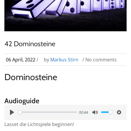
42 Dominosteine
06 April, 2022
/
by
Markus Stirn
/ No comments
Dominosteine
Audioguide
00:44
P
M
S
Lasset die Lichtspiele beginnen!
l
u
e