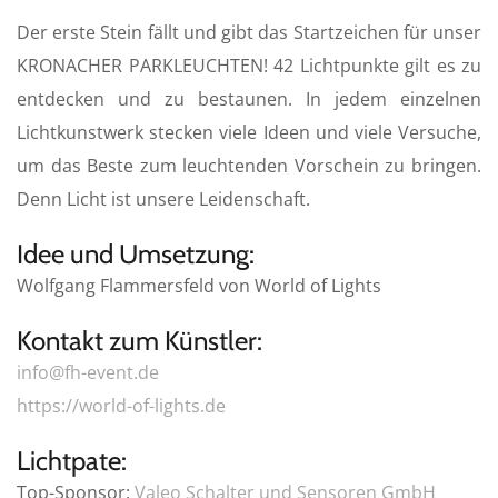
a
t
t
Der erste Stein fällt und gibt das Startzeichen für unser
y
e
t
KRONACHER PARKLEUCHTEN! 42 Lichtpunkte gilt es zu
i
entdecken und zu bestaunen. In jedem einzelnen
n
Lichtkunstwerk stecken viele Ideen und viele Versuche,
g
s
um das Beste zum leuchtenden Vorschein zu bringen.
Denn Licht ist unsere Leidenschaft.
Idee und Umsetzung:
Wolfgang Flammersfeld von World of Lights
Kontakt zum Künstler:
info@fh-event.de
https://world-of-lights.de
Lichtpate:
Top-Sponsor:
Valeo Schalter und Sensoren GmbH