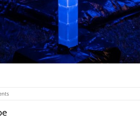
ents
be