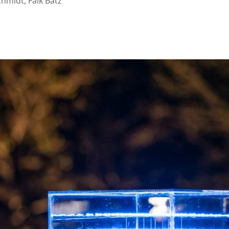
hmidt, Falk Bätz