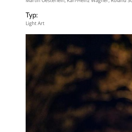
Martin Oesterlein, Karl-Heinz Wagner, Roland Sc
Typ:
Light Art