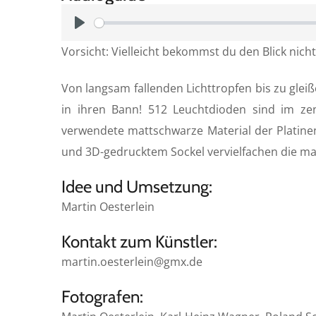
P
Vorsicht: Vielleicht bekommst du den Blick nich
l
a
Von langsam fallenden Lichttropfen bis zu glei
y
in ihren Bann! 512 Leuchtdioden sind im zen
verwendete mattschwarze Material der Platine
und 3D-gedrucktem Sockel vervielfachen die mag
Idee und Umsetzung:
Martin Oesterlein
Kontakt zum Künstler:
martin.oesterlein@gmx.de
Fotografen: