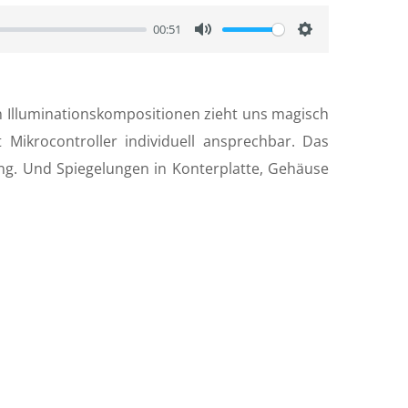
00:51
M
S
u
e
t
t
en Illuminationskompositionen zieht uns magisch
e
t
Mikrocontroller individuell ansprechbar. Das
i
ng. Und Spiegelungen in Konterplatte, Gehäuse
n
g
s