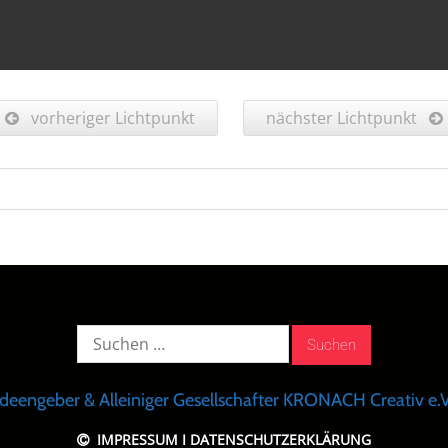
vorheriger Lichtpunkt
nächster Lichtpunkt
Suche
nach:
Ideengeber & Alleiniger Gesellschafter KRONACH Creativ e.V
IMPRESSUM
I
DATENSCHUTZERKLÄRUNG