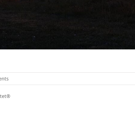
ents
htet®