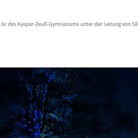
b, 6c des Kaspar-Zeuß-Gymnasiums unter der Leitung von Si