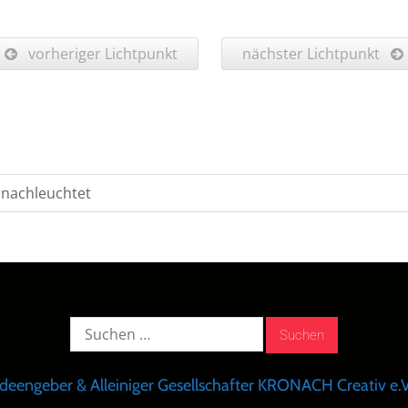
vorheriger Lichtpunkt
nächster Lichtpunkt
ronachleuchtet
Suche
nach:
Ideengeber & Alleiniger Gesellschafter KRONACH Creativ e.V