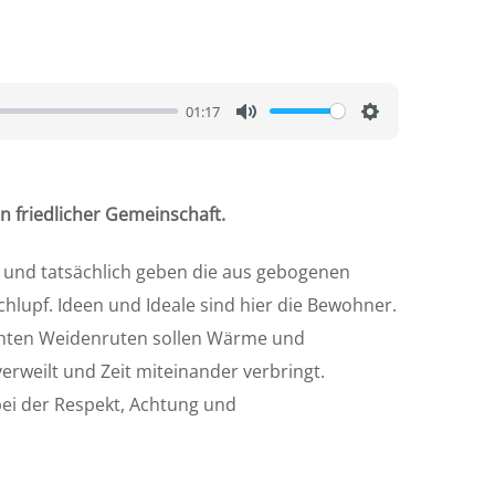
01:17
M
S
u
e
t
t
en friedlicher Gemeinschaft.
e
t
i
a und tatsächlich geben die aus gebogenen
n
lupf. Ideen und Ideale sind hier die Bewohner.
g
ichten Weidenruten sollen Wärme und
s
rweilt und Zeit miteinander verbringt.
 bei der Respekt, Achtung und