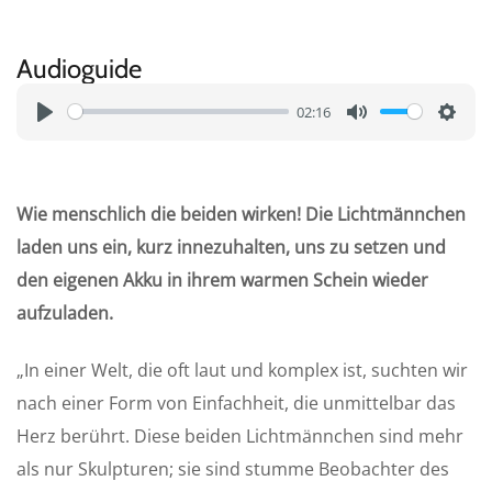
Audioguide
02:16
P
M
S
l
u
e
a
t
t
Wie menschlich die beiden wirken! Die Lichtmännchen
y
e
t
laden uns ein, kurz innezuhalten, uns zu setzen und
i
den eigenen Akku in ihrem warmen Schein wieder
n
aufzuladen.
g
s
„In einer Welt, die oft laut und komplex ist, suchten wir
nach einer Form von Einfachheit, die unmittelbar das
Herz berührt. Diese beiden Lichtmännchen sind mehr
als nur Skulpturen; sie sind stumme Beobachter des