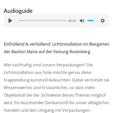
Audioguide
00:43
P
M
S
l
u
e
a
t
t
Enthüllend & verhüllend: Lichtinstallation im Biergarten
y
e
t
der Bastion Marie auf der Festung Rosenberg
i
n
Wie nachhaltig sind unsere Verpackungen? Die
g
Lichtinstallation aus Folie möchte genau diese
s
Fragestellung kunstvoll beleuchten. Dabei vermittelt sie
Wissenswertes und Erstaunliches, so dass mehr
Objektivität bei der Sichtweise dieses Themas möglich
wird. Ein leuchtender Denkanstoß für unser alltägliches
Handeln und den Umgang mit Verpackungen.