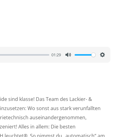
01:29
M
S
u
e
t
t
e
t
i
ide sind klasse! Das Team des Lackier- &
n
nzusetzen: Wo sonst aus stark verunfallten
g
sserietechnisch auseinandergenommen,
s
eniert! Alles in allem: Die besten
ACH leuchtet®. So nimmst du „automatisch“ am