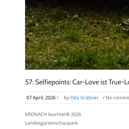
57: Selfiepoints: Car-Love ist True-
07 April, 2026
/
by
Oda Gräbner
/ No comme
KRONACH leuchtet® 2026
Landesgartenschaupark