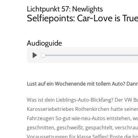
Lichtpunkt 57: Newlights
Selfiepoints: Car-Love is Tr
Audioguide
P
l
a
Lust auf ein Wochenende mit tollem Auto? Dann 
y
Was ist dein Lieblings-Auto-Blickfang? Der VW B
Karosseriebetriebes Rothenkirchen hatte seine
Fahrzeugen So-gut-wie-neu-Autos entstehen, w
geschnitten, geschweißt, gespachtelt, verschraubt
Voraussetzungen für klasse Selfies! Poste die