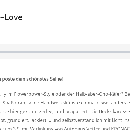
ue-Love
poste dein schönstes Selfie!
ully im Flowerpower-Style oder der Halb-aber-Oho-Käfer? Be
n Spaß dran, seine Handwerkskünste einmal etwas anders ei
urde hier gekonnt zerlegt und präpariert. Die Hecks karo
, grundiert, lackiert … und selbstverständlich mit Licht insz
 bis zum 3.5. mit Verlinkung von Autohaus Vetter und KRON