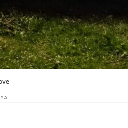
Love
nts