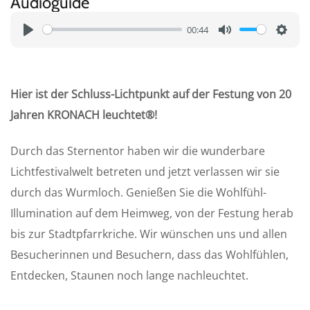
Audioguide
00:44
P
M
S
l
u
e
a
t
t
Hier ist der Schluss-Lichtpunkt auf der Festung von 20
y
e
t
Jahren KRONACH leuchtet®!
i
n
Durch das Sternentor haben wir die wunderbare
g
Lichtfestivalwelt betreten und jetzt verlassen wir sie
s
durch das Wurmloch. Genießen Sie die Wohlfühl-
Illumination auf dem Heimweg, von der Festung herab
bis zur Stadtpfarrkriche. Wir wünschen uns und allen
Besucherinnen und Besuchern, dass das Wohlfühlen,
Entdecken, Staunen noch lange nachleuchtet.