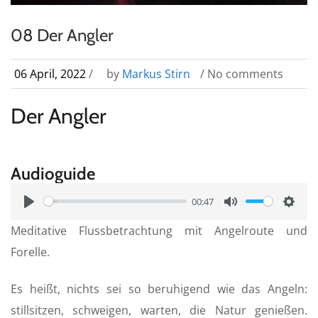
08 Der Angler
06 April, 2022
/
by
Markus Stirn
/ No comments
Der Angler
Audioguide
00:47
P
M
S
Meditative Flussbetrachtung mit Angelroute und
l
u
e
Forelle.
a
t
t
y
e
t
Es heißt, nichts sei so beruhigend wie das Angeln:
i
stillsitzen, schweigen, warten, die Natur genießen.
n