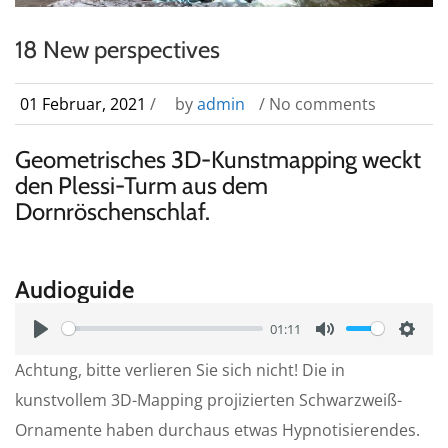
18 New perspectives
01 Februar, 2021
/
by
admin
/ No comments
Geometrisches 3D-Kunstmapping weckt
den Plessi-Turm aus dem
Dornröschenschlaf.
Audioguide
01:11
P
M
S
Achtung, bitte verlieren Sie sich nicht! Die in
l
u
e
kunstvollem 3D-Mapping projizierten Schwarzweiß-
a
t
t
Ornamente haben durchaus etwas Hypnotisierendes.
y
e
t