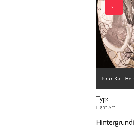
Foto: Karl-He
Typ:
Light Art
Hintergrund