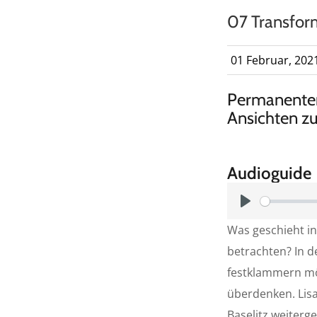
07 Transform
01 Februar, 202
Permanenter 
Ansichten z
Audioguide
P
Was geschieht i
l
betrachten? In d
a
festklammern mö
y
überdenken. Lisa
Baselitz weiterg