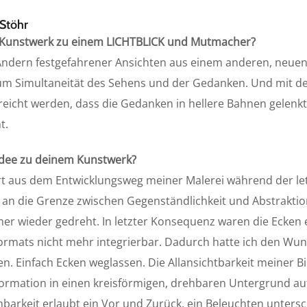
 Stöhr
 Kunstwerk zu einem LICHTBLICK und Mutmacher?
Ändern festgefahrener Ansichten aus einem anderen, neuen
 um Simultaneität des Sehens und der Gedanken. Und mit d
rreicht werden, dass die Gedanken in hellere Bahnen gelenk
t.
 Idee zu deinem Kunstwerk?
ert aus dem Entwicklungsweg meiner Malerei während der let
 an die Grenze zwischen Gegenständlichkeit und Abstraktio
er wieder gedreht. In letzter Konsequenz waren die Ecken 
rmats nicht mehr integrierbar. Dadurch hatte ich den Wun
n. Einfach Ecken weglassen. Die Allansichtbarkeit meiner B
formation in einen kreisförmigen, drehbaren Untergrund au
barkeit erlaubt ein Vor und Zurück, ein Beleuchten untersc