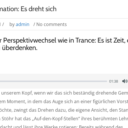
ation: Es dreht sich
1
/
by
admin
/ No comments
Perspektivwechsel wie in Trance: Es ist Zeit,
u überdenken.
01:38
n unserem Kopf, wenn wir das sich beständig drehende Ge
u
em Moment, in dem das Auge sich an einer figürlichen Vors
t
chte, zwingt das Drehen dazu, die eigene Ansicht, den Sta
e
 Stöhr hat das „Auf-den-Kopf-Stellen“ ihres berühmten Leh
edacht und lässt ihre Werke rotieren: Bereits während des