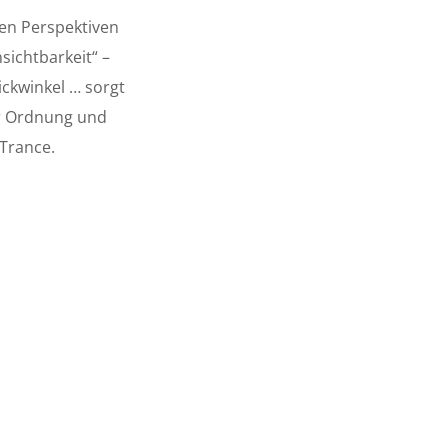
g
uen Perspektiven
s
sichtbarkeit“ –
ickwinkel … sorgt
er Ordnung und
Trance.