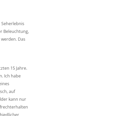
 Seherlebnis
er Beleuchtung,
t werden. Das
zten 15 Jahre.
n. Ich habe
eines
sch, auf
ilder kann nur
frechterhalten
hiedlicher