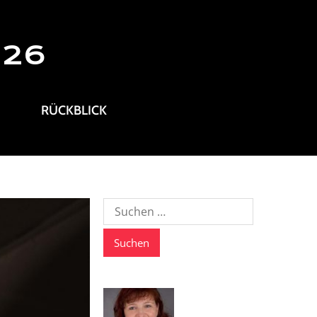
026
RÜCKBLICK
Suche
nach: