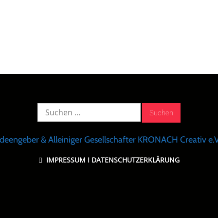
Suche
nach:
Ideengeber & Alleiniger Gesellschafter KRONACH Creativ e.V
IMPRESSUM
I
DATENSCHUTZERKLÄRUNG