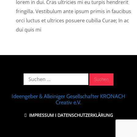
lorem in dui. Cras ultricies mi eu turpis hendrerit
fringilla. Vestibulum ante ipsum primis in faucibus
orci luctus et ultrices posuere cubilia Curae; In ac
dui quis mi
Suche
nach:
Ideengeber & Alleiniger Gesellschafter KRONACH
Creativ e.V.
IMPRESSUM
I
DATENSCHUTZERKLÄRUNG