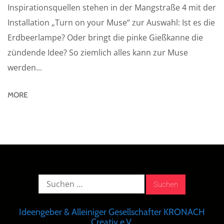
Inspirationsquellen stehen in der Mangstraße 4 mit der
Installation „Turn on your Muse“ zur Auswahl: Ist es die
Erdbeerlampe? Oder bringt die pinke Gießkanne die
zündende Idee? So ziemlich alles kann zur Muse
werden...
MORE
Suche
nach:
Ideengeber & Alleiniger Gesellschafter KRONACH
Creativ e.V.