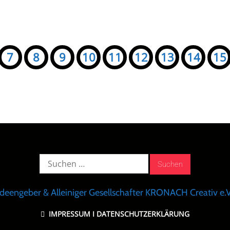
7
8
9
10
11
12
13
14
15
Suche
nach:
Ideengeber & Alleiniger Gesellschafter KRONACH Creativ e.V
IMPRESSUM
I
DATENSCHUTZERKLÄRUNG