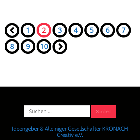
Seiten:
«
1
2
3
4
5
6
7
8
9
10
»
Suche
nach:
Ideengeber & Alleiniger Gesellschafter KRONACH
Creativ e.V.