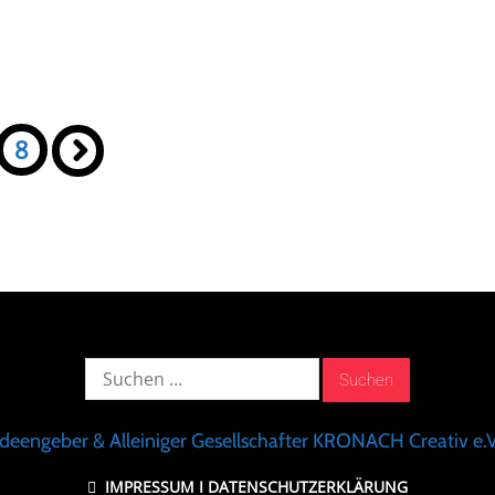
8
»
Suche
nach:
Ideengeber & Alleiniger Gesellschafter KRONACH Creativ e.V
IMPRESSUM
I
DATENSCHUTZERKLÄRUNG