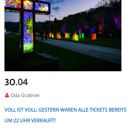
04
30.
Oda Gräbner
VOLL IST VOLL: GESTERN WAREN ALLE TICKETS BEREITS
UM 22 UHR VERKAUFT!