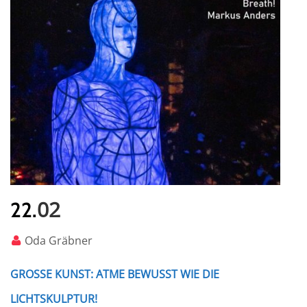
02
22.
Oda Gräbner
GROSSE KUNST: ATME BEWUSST WIE DIE L
ICHTSKULPTUR!