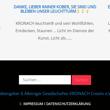
DANKE, LIEBER RAINER KOBER, SIE SIND UND
BLEIBEN UNSER LEUCHTTURM
KRONACH leuchtet® und sein Wohlfühlen,
L
g
Entdecken, Staunen … Licht im Dienste der
Kunst, Licht als...
Suche
nach:
Ideengeber & Alleiniger Gesellschafter KRONACH Creativ e.V
IMPRESSUM
I
DATENSCHUTZERKLÄRUNG