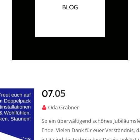
BLOG
05
07.
Oda Gräbner
So ein überwältigend schönes Jubiläumsfest
Ende. Vielen Dank für euer Verständnis, d
jetzt sind die technischen Details geklär