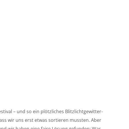
ival – und so ein plötzliches Blitzlichtgewitter-
ass wir uns erst etwas sortieren mussten. Aber
t und wir haben eine faire Lösung gefunden: Was