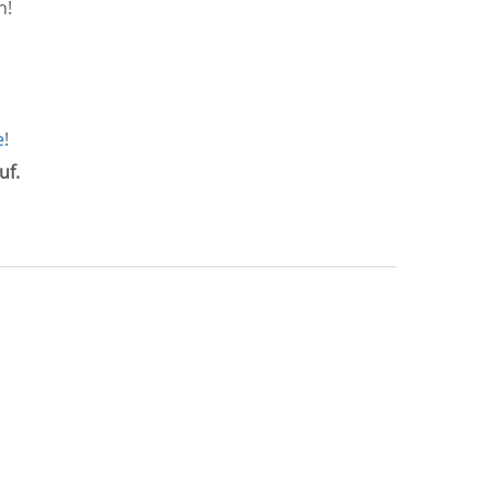
n!
e
!
uf.