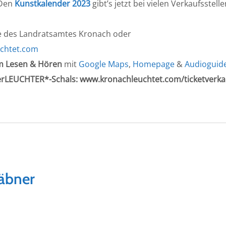
 Den
Kunstkalender 2023
gibt’s jetzt bei vielen Verkaufsstelle
ie des Landratsamtes Kronach oder
chtet.com
 Lesen & Hören
mit
Google Maps
,
Homepage
&
Audioguid
rLEUCHTER*-Schals: www.kronachleuchtet.com/ticketverka
äbner