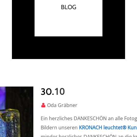
BLOG
10
30.
Oda Gräbner
Ein herzliches DANKESCHÖN an alle Fotogr
Bildern unseren
KRONACH leuchtet® Kuns
minder herzliches DANKESCHÖN an die kre