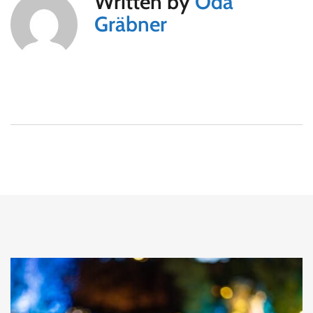
Written by
Oda
Gräbner