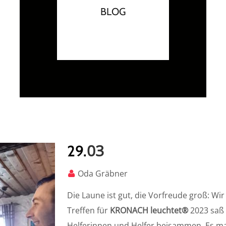
BLOG
03
29.
Oda Gräbner
Die Laune ist gut, die Vorfreude groß: Wir
Treffen für
KRONACH leuchtet®
2023 saß 
Helferinnen und Helfer beisammen. Es mac