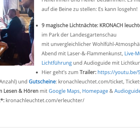
auf die Beine zu stellen: Es kann losgehn!
9 magische Lichtnächte: KRONACH leuchtet
im Park der Landesgartenschau
mit unvergleichlicher Wohlfühl-Atmosphäre
Abend mit Laser-&-Flammenkunst,
Live-M
Lichtführung
und Audioguide mit Lichtkun
Hier geht’s zum
Trailer:
https://youtu.be
 Anzahl) und
Gutscheine
: kronachleuchtet.com/ticket, Ticke
 Lesen & Hören
mit
Google Maps
,
Homepage
&
Audioguid
*:
kronachleuchtet.com/erleuchter/