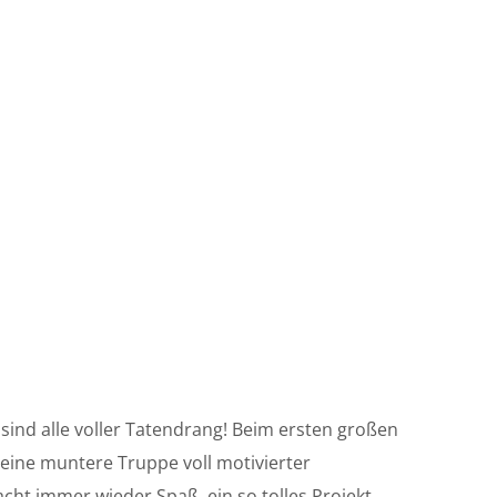
 sind alle voller Tatendrang! Beim ersten großen
eine muntere Truppe voll motivierter
ht immer wieder Spaß, ein so tolles Projekt