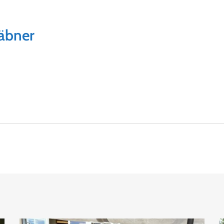
äbner