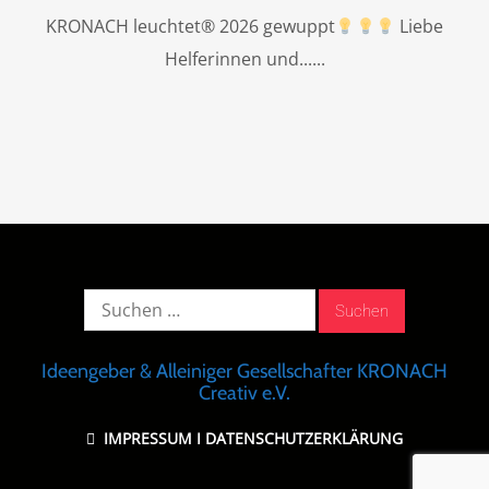
KRONACH leuchtet® 2026 gewuppt
Liebe
Helferinnen und...
Suche
nach:
Ideengeber & Alleiniger Gesellschafter KRONACH
Creativ e.V.
IMPRESSUM
I
DATENSCHUTZERKLÄRUNG