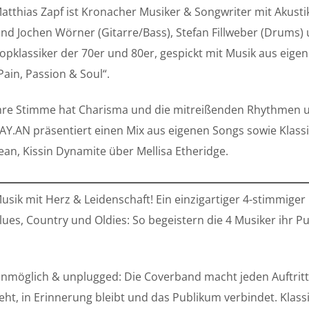
atthias Zapf ist Kronacher Musiker & Songwriter mit Akust
ind Jochen Wörner (Gitarre/Bass), Stefan Fillweber (Drums) u
opklassiker der 70er und 80er, gespickt mit Musik aus eige
Pain, Passion & Soul“.
hre Stimme hat Charisma und die mitreißenden Rhythmen 
AY.AN präsentiert einen Mix aus eigenen Songs sowie Klassike
ean, Kissin Dynamite über Mellisa Etheridge.
usik mit Herz & Leidenschaft! Ein einzigartiger 4-stimmige
lues, Country und Oldies: So begeistern die 4 Musiker ihr P
nmöglich & unplugged: Die Coverband macht jeden Auftritt 
eht, in Erinnerung bleibt und das Publikum verbindet. Klas