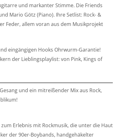
ikgitarre und markanter Stimme. Die Friends
nd Mario Götz (Piano). Ihre Setlist: Rock- &
ner Feder, allem voran aus dem Musikprojekt
und eingängigen Hooks Ohrwurm-Garantie!
rn der Lieblingsplaylist: von Pink, Kings of
r Gesang und ein mitreißender Mix aus Rock,
ublikum!
zum Erlebnis mit Rockmusik, die unter die Haut
siker der 90er-Boybands, handgehäkelter