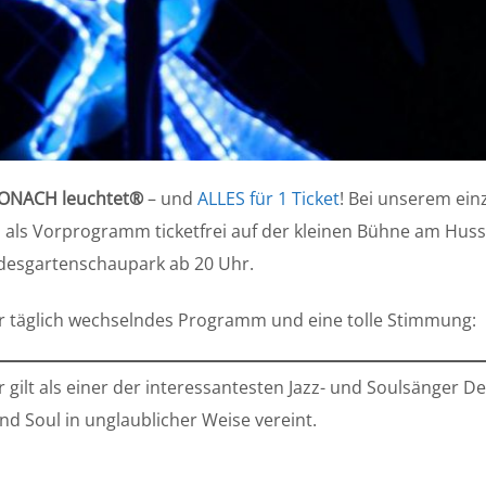
ONACH leuchtet®
– und
ALLES für 1 Ticket
! Bei unserem einz
1 als Vorprogramm ticketfrei auf der kleinen Bühne am Huss
ndesgartenschaupark ab 20 Uhr.
ür täglich wechselndes Programm und eine tolle Stimmung:
r gilt als einer der interessantesten Jazz- und Soulsänger D
nd Soul in unglaublicher Weise vereint.