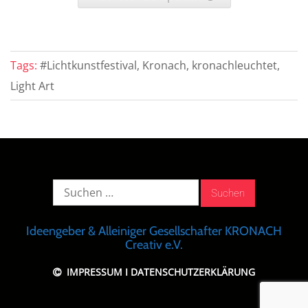
Tags:
#Lichtkunstfestival, Kronach, kronachleuchtet,
Light Art
Suche
nach:
Ideengeber & Alleiniger Gesellschafter KRONACH
Creativ e.V.
IMPRESSUM
I
DATENSCHUTZERKLÄRUNG