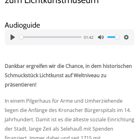
Audioguide
01:42
P
M
S
l
u
e
a
t
t
Dankbar ergreifen wir die Chance, in dem historischen
y
e
t
Schmuckstück Lichtkunst auf Weltniveau zu
i
präsentieren!
n
g
In einem Pilgerhaus für Arme und Umherziehende
s
liegen die Anfänge des Kronacher Bürgerspitals im 14.
Jahrhundert. Damit ist es die älteste soziale Einrichtung
der Stadt, lange Zeit als Selehauß mit Spenden
finanziert. Immer dabei und seit 1715 mit