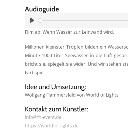
Audioguide
P
Film ab: Wenn Wasser zur Leinwand wird.
l
a
Millionen kleinster Tropfen bilden ein Wasser
y
Minute 1000 Liter Seewasser in die Luft gesprü
bricht sie, spiegelt sie wider. Und wir stehe
Farbspiel.
Idee und Umsetzung:
Wolfgang Flammersfeld von World of Lights
Kontakt zum Künstler:
info@fh-event.de
https://world-of-lights.de