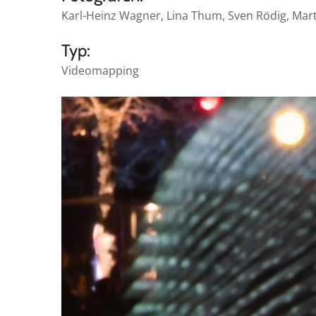
Karl-Heinz Wagner, Lina Thum, Sven Rödig, Martin
Typ:
Videomapping