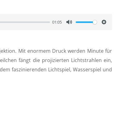
01:05
M
S
u
e
t
t
rojektion. Mit enormem Druck werden Minute für
e
t
lchen fängt die projizierten Lichtstrahlen ein,
i
dem faszinierenden Lichtspiel, Wasserspiel und
n
g
s