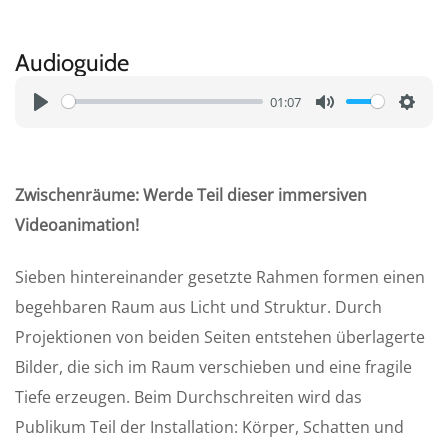
Audioguide
01:07
P
M
S
l
u
e
a
t
t
Zwischenräume: Werde Teil dieser immersiven
y
e
t
Videoanimation!
i
n
Sieben hintereinander gesetzte Rahmen formen einen
g
begehbaren Raum aus Licht und Struktur. Durch
s
Projektionen von beiden Seiten entstehen überlagerte
Bilder, die sich im Raum verschieben und eine fragile
Tiefe erzeugen. Beim Durchschreiten wird das
Publikum Teil der Installation: Körper, Schatten und