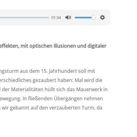
01:34
M
S
u
e
t
t
kten, mit optischen Illusionen und digitaler
e
t
i
n
ungsturm aus dem 15. Jahrhundert soll mit
g
rschiedliches gezaubert haben: Mal wird die
s
der Materialitäten hüllt sich das Mauerwerk in
in Bewegung. In fließenden Übergängen nehmen
n wir gebannt auf den verzauberten Turm, da