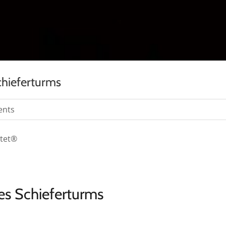
chieferturms
ents
htet®
es Schieferturms