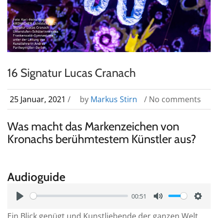
16 Signatur Lucas Cranach
25 Januar, 2021
/
by
Markus Stirn
/ No comments
Was macht das Markenzeichen von
Kronachs berühmtestem Künstler aus?
Audioguide
00:51
P
M
S
Ein Blick genügt und Kunstliebende der ganzen Welt