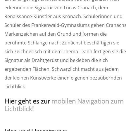
l
u
e
erkennen die Signatur von Lucas Cranach, dem
a
t
t
Renaissance-Künstler aus Kronach. Schülerinnen und
y
e
t
i
Schüler des Frankenwald-Gymnasiums gehen Cranachs
n
Markenzeichen auf den Grund und formen die
g
berühmte Schlange nach: Zunächst beschäftigen sie
s
sich zeichnerisch mit dem Thema. Dann fertigen sie die
Signatur als Drahtgerüst und bekleben die sich
ergebenden Flächen. Schwarzlicht macht aus jedem
der kleinen Kunstwerke einen eigenen bezaubernden
Lichtblick.
Hier geht es zur
mobilen Navigation zum
Lichtblick!